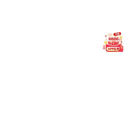
要的一环。这不仅可以增强阵容深度，同时还能给现有主力
带来适度压力，从而促使他们不断提升竞技状态，实现双赢
局面。因此，可以预见的是，在传承过往辉煌基础上，利物
浦将继续书写新的篇章。
总结：
综上所述，本次关于“利物浦队史射手榜揭晓”的讨论，不仅
让我们重新审视了伊恩·拉什及穆罕默德·萨拉赫各自在俱乐部
历史上的特殊地位，还引发我们对于今后发展的思考。从两
位传奇人物身上，我们看到了不同时代背景下优秀球员所需
具备的不仅是技术，还有奉献精神与团队意识，这些都是构
建伟大俱乐部不可或缺的重要元素。
展望未来，我们期待看到更多像他们一样杰出的人才涌现出
来，一同推动“红军”继续迈向更高峰！通过不断创新与传
承，相信无论是在国内还是国际赛场上，利物浦都会继续绽