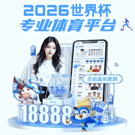
注册入口
九游J9网页版登录
· 体育观
看更便捷
连接你的赛事视野，打造球迷专属的数字主场。
九游j9网
页版登录网页版
提供多终端支持、高清视频、 实时比分与
赛事推荐，让你随时随地畅享体育内容。
网页端入口