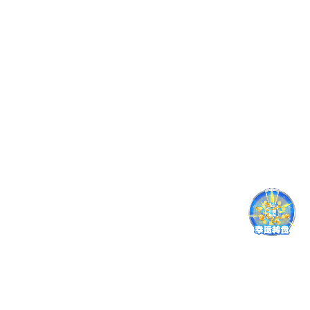
3、两位球员对球队影响
伊恩·拉什和穆罕默德·萨拉赫虽然处于不同年代，但他们都对
利物浦产生了深远影响。首先，他们各自展现出的卓越技
艺，不仅提升了自身价值，还推动整个球队战术水平的发
展。无论是快速反击还是控球战术，都因这两位选手而更加
丰富多样。
其次，两人都展现出了强烈的竞争意识，这种精神激励着周
围所有队友。对于年轻新星而言，他们既是学习典范，也是
精神支柱，通过自己的努力与成就来鼓舞其他人向前迈进。
这种正能量使得整个更衣室氛围更加积极向上，有助于培养
良好的团队文化。
最后，两位射手在不同历史阶段所取得成绩，也进一步巩固
了“红军”作为英超乃至世界足坛豪门的位置。在全球范围
内，他们吸引到了更多关注与支持，让越来越多的人投身于