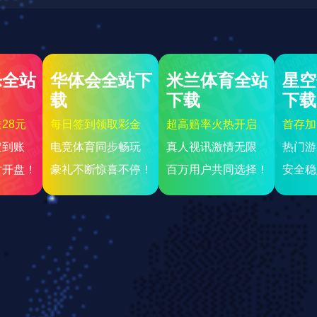
上、安全高效
”的理念，持续优化产品架构与内容体验，致力于