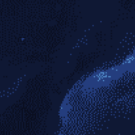
伦
北
敦
京
新
加
坡
巴
西