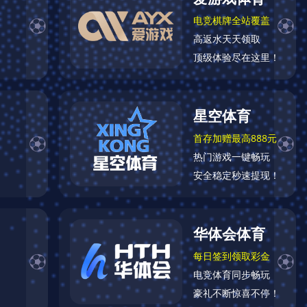
造高品质的数字化观赛体验。我们
jiuyouj9(中国)服务。
亚、中东、欧洲等区域建立了本地化技
访问量持续增长，深受广大体育爱