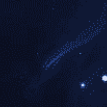
我们推出的原生应用覆盖体育、电竞等热门内容，
支持赛事查看、数据浏览与多端同步，结合高清直
播与智能提醒，为用户带来高效、流畅的体验。
依托九游j9网