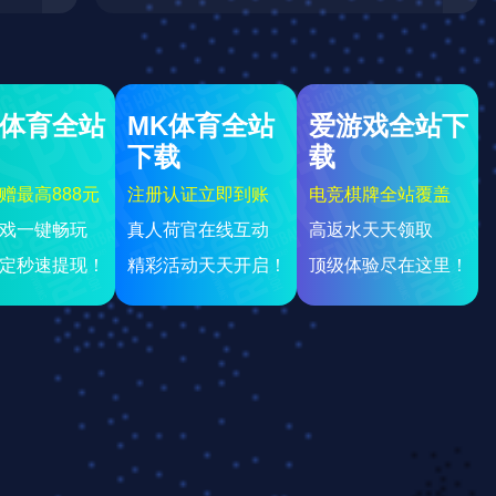
成为全球领先的九游·官方版web