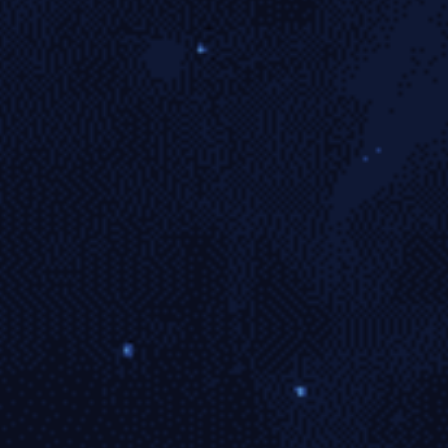
字段加
从注册到观看
1
如何注册成为平台用户？
请点击首页右上角“注册”按钮，填写手机