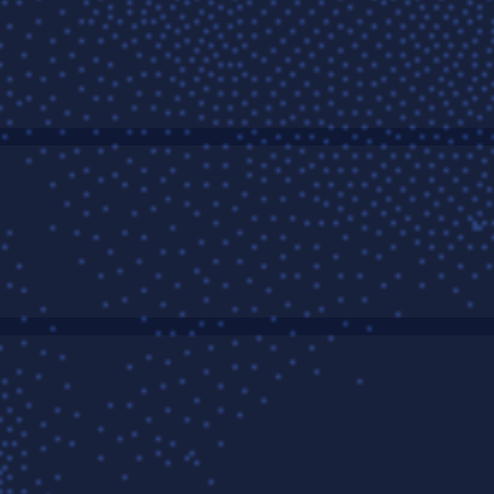
九游j9网页版登录公司简介
市场的综合体育赛事直播与数据服务平台，专注于为体育迷打
终端同步
等核心功能，为用户提供一站式的九游·官方版web站入口-
构稳定高效，全面适配 APP、PC 和移动网页端。在东南
获得便捷、可靠的服务体验。
有超
100 万+
注册用户，服务网络覆盖十余国家与地区，日均