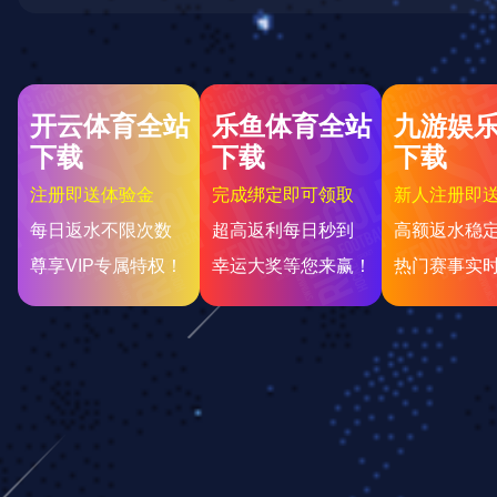
好者喜爱。
我们将继续秉持“
技术创新、用户至
站入口-jiuyouj9(中国)平台。