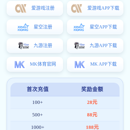
首页
体育快讯
正文
穆里尼奥重返皇马的消息引发了广泛关注，葡萄牙媒体报道
称双方协议已基本达成，这一事件不仅在球迷中引起热议，
也在足坛内外产生了连锁反应。本文将从四个方面详细探讨
穆里尼奥重返皇马的背景、影响、可能面临的挑战以及未来
展望。首先，将分析他与皇马之间的深厚渊源和再度合作的
必要性；其次，将探讨他的执教风格如何影响球队发展；接
着，讨论他将面临的挑战，包括球队现状和竞争环境；最
后，对他的未来展望进行预测，看看他能否带领球队重新崛
起并争夺荣誉。
1、穆里尼奥与皇马的渊源
穆里尼奥自2010年至2013年担任皇家马德里的主教练期间，
带领球队取得了显著成绩。他与俱乐部之间建立了稳固而复