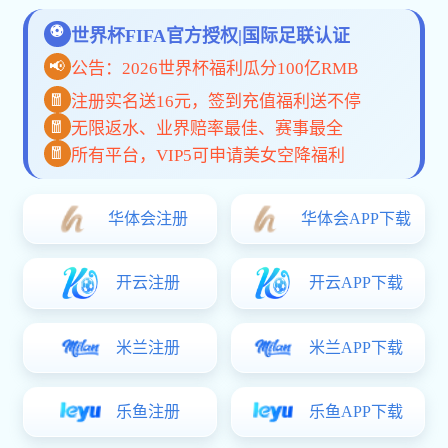
下载APP
穆里尼奥重返皇马在即葡萄牙媒体曝协
议已基本达成
2026-06-28 18:59
阅读 38 次