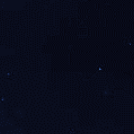
下一篇
曼城主席谈瓜帅辞职传言称狼来了