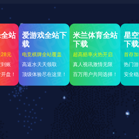
文
中，巴黎圣日耳曼客场挑战拜仁慕尼黑的比赛备受关注。随着比
席，而登贝莱和K7则领衔出战。这一信息引起了广泛讨论，不
球队在历史上的较量总是充满悬念。本文将从四个方面深入分析
莱与K7的关键角色、双方历史交锋回顾以及本场比赛前景展望
员缺席影响
的重要一环，其缺阵无疑会对球队防守造成影响。他在边路的速
能够有效遏制对手进攻，还能通过个人能力为前场创造机会。因
有着不俗表现，他的插上助攻常常能为前锋提供良好的传球选择
这样一来，不仅增加了后卫线上的压力，也可能导致整体战术布