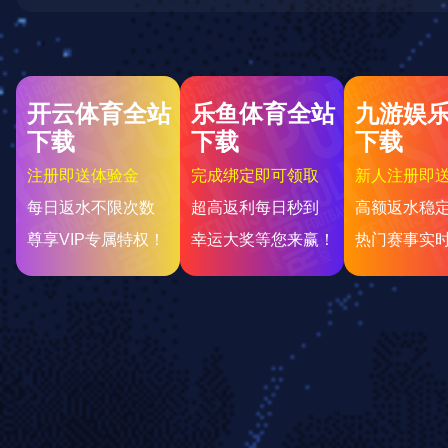
首页
体育快讯
正
在即将到来的欧洲冠军联赛
战名单，其中阿什拉夫因伤缺
表现的重要性，还因为两支
队核心球员的缺席影响、登贝
解。
1、球队核心球
阿什拉夫作为巴黎队后防线
转换中的关键人物。他不仅
边路防守上显得更加脆弱。
此外，阿什拉夫在进攻端也
其他球员来填补这一空白，