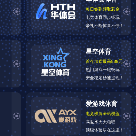
K7领衔出战