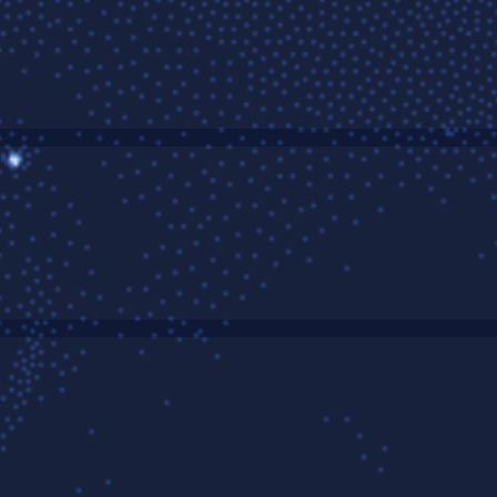
仁名单公布阿什拉夫缺阵登贝莱和
2026-06-13 23:29
阅读 36 次