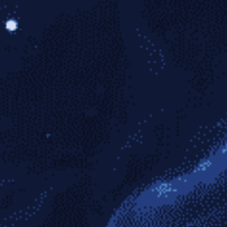
锋回顾
锋记录，两队在欧洲赛场上曾多次相遇，每一次碰撞都充满了火
每次对抗都格外激烈。尤其是在欧冠这样的重要赛事中，他们之
年欧冠淘汰赛阶段，两队经过120分钟鏖战，最终拜仁以微弱
效利用反击，而巴黎则依靠个人能力进行突破。这些经验将在本
据统计，更是心理层面的较量。双方教练及球员都会对此进行充
吸取以前碰面时犯下的错误，以便调整战术，让自己处于更有利
景展望
事，各方媒体已开始纷纷预测结果。从目前来看，无论是主帅还
如果登贝莱和K7能够发挥出色，那么巴黎完全有能力逆转劣势