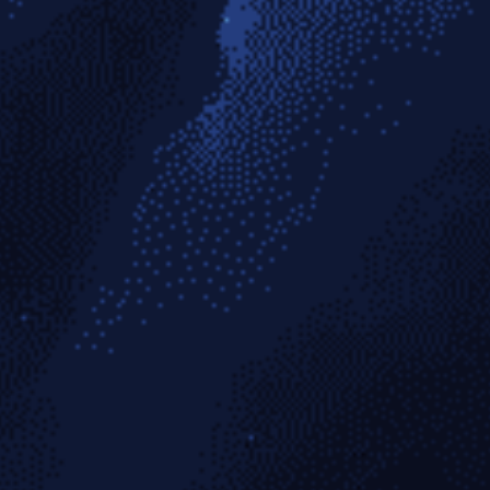
自然希望借助主场之利获得胜利。他们在主场作战时通常表现稳
反击能力突出的巴黎时，即便是主队也不能掉以轻心，一旦被抓
觑的较量。无论最终结果如何，相信两支顶级球队必定会奉献出
瘾！
仁”的名单公布无疑为即将进行的较量增添了不少看点。阿什拉
了展示自己的舞台。尤其是登贝莱与K7，他们肩负着重要使命
多力量。
锋和本届赛季状态，我们可以预见，此役必将是一番激烈角逐。
激情，使我们更加期待未来的发展动态！