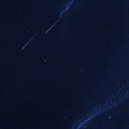
总之，阿什拉夫缺阵的问题
能会直接影响到比赛结果。
2、登贝莱与K7
登贝莱作为近期状态火热的
仁这样的强队，登贝莱需要
定比赛走势的重要因素。
K7同样是一名不可忽视的球
传球和出色的位置感展现了
会。
这两位球员不仅是本场比赛
出更大的潜力，从而争取在