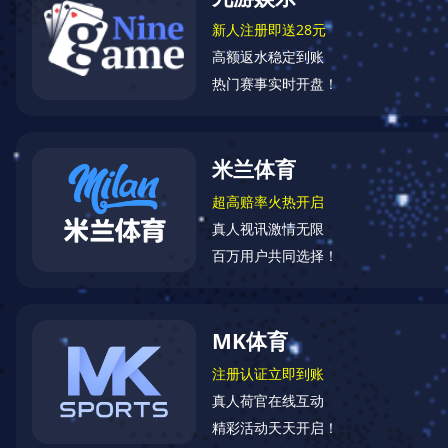
巴黎客战拜