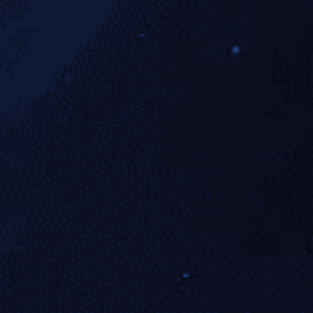
接…
4必
全力以赴，争取胜利，展示出最佳状态...
尔