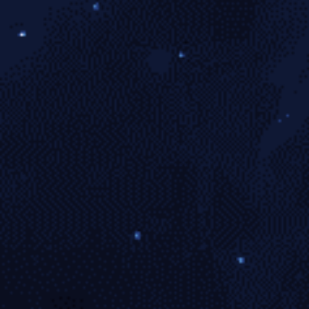
上一篇
荷兰媒体报道利物浦已与范赫克
你可能感兴趣的内容
詹姆斯誓言全力以赴争胜雷霆G
在即将到来的G4比赛中，詹姆斯发誓
2026-07-03
阿诺德未能入选世界杯名单图赫